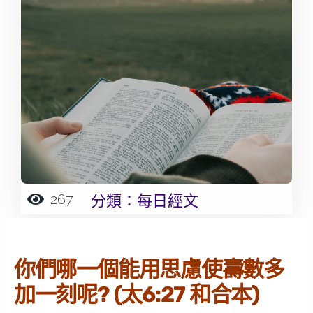
267
分類：
每日經文
你們哪一個能用思慮使壽數多
加一刻呢? (太6:27 和合本)