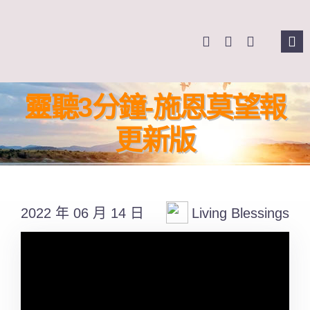
Skip
to
Tog
content
Nav
主
靈聽3分鐘-施恩莫望報
關
更新版
奉
2022 年 06 月 14 日
Living Blessings
課
Se
for