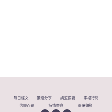
每日經文
讀經分享
講道摘要
字裡行間
信仰百題
詩情畫意
靈聽頻道