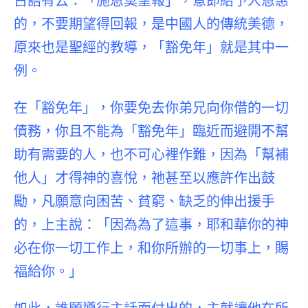
古語有云：「施恩莫望報」，意即給予人恩惠
的，不要期望得回報，是中國人的傳統美德，
原來也是聖經的教導，「豁免年」就是其中一
例。
在「豁免年」，你要免去你弟兄向你借的一切
債務，你且不能為「豁免年」臨近而避開不幫
助有需要的人，也不可心裡作難，因為「幫補
他人」才得神的喜悅，祂甚至以應許作出鼓
勵，凡願意向
困苦、貧窮、缺乏的
伸出援手
的，上主說：「因為為了這事，耶和華你的神
必在你一切工作上，和你所辦的一切事上，賜
福給你。」