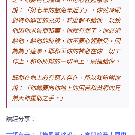
乏。你要自己謹慎，不可心裡起惡念，
說：「第七年的
豁免年
近了」，你就冷眼
對待你窮苦的兄弟，甚麼都不給他，以致
他因你求告耶和華，你就有罪了。
你必須
給他，給他的時候，你不要心裡難受，因
為為了這事，耶和華你的神必在你一切工
作上，和你所辦的一切事上，賜福給你。
既然在地上必有窮人存在，所以我吩咐你
說：「
你總要向你地上的困苦和貧窮的兄
弟大伸援助之手。
」
讀經分享：