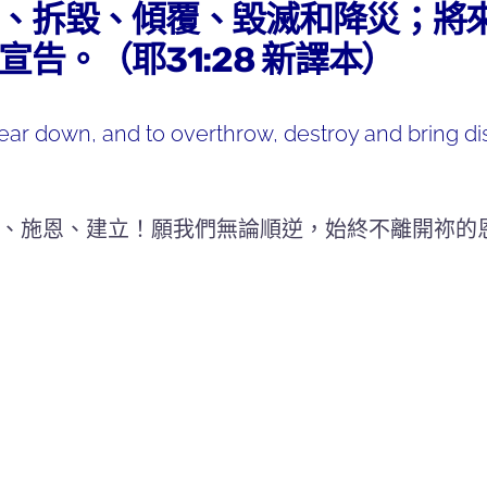
、拆毀、傾覆、毀滅和降災；將
告。（耶31:28 新譯本）
ar down, and to overthrow, destroy and bring disa
、施恩、建立！願我們無論順逆，始終不離開祢的