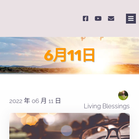
Skip
to
Tog
content
Nav
主
6月11日
關
奉
課
2022 年 06 月 11 日
Living Blessings
Se
for