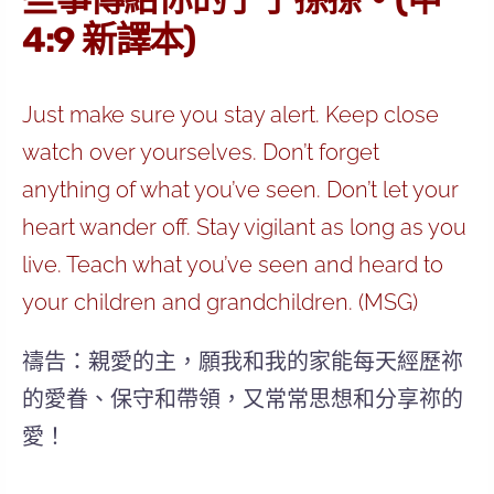
4:9 新譯本)
Just make sure you stay alert. Keep close
watch over yourselves. Don’t forget
anything of what you’ve seen. Don’t let your
heart wander off. Stay vigilant as long as you
live. Teach what you’ve seen and heard to
your children and grandchildren. (MSG)
禱告：親愛的主，願我和我的家能每天經歷祢
的愛眷、保守和帶領，又常常思想和分享祢的
愛！