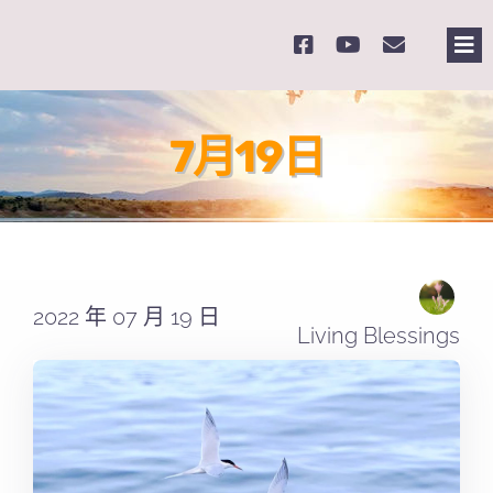
Skip
to
Tog
content
Nav
主頁
7月19日
關於我們
奉獻支持
2022 年 07 月 19 日
課程報名
Living Blessings
Search
for: