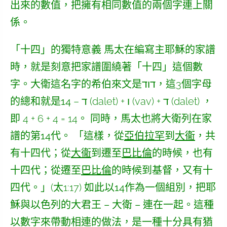
出來的數值，把擁有相同數值的兩個字連上關
係。
「十四」的獨特意義
馬太在編寫主耶穌的家譜
時，就是刻意把家譜圍繞著「十四」這個數
字。大衛這名字的希伯來文是דוד，這3個字母
的
總和就是14
– ד (dalet) + ו (vav) + ד (dalet) ，
即 4 + 6 + 4 = 14。 同時，馬太也將大衛列在家
譜的
第14代
。 「這樣，從
亞伯拉罕
到
大衞
，共
有十四代；從
大衞
到遷至
巴比倫
的時候，也有
十四代；從遷至
巴比倫
的時候到基督，又有十
四代。」(太1:17)
如此以14作為一個組別
，
把耶
穌與以色列的大君王 – 大衛 – 連在一起
。這種
以數字來帶動相連的做法，是一種十分具有猶