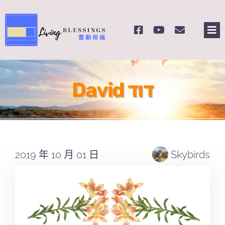
Skip
to
Tog
content
Nav
主頁
David דוד
關於我們
奉獻支持
2019 年 10 月 01 日
Skybirds
課程報名
Search
for: