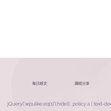
每日經文
讀經分享
jQuery('.wpulike:eq(1)').hide(); .policy a { text-d