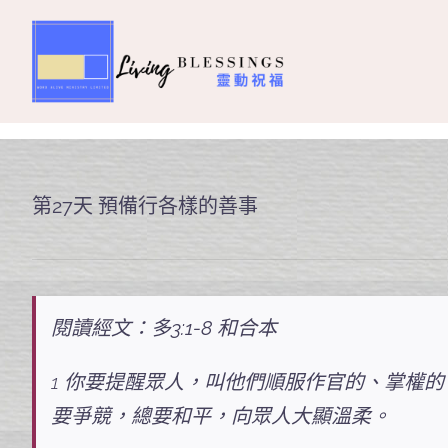
Skip
to
content
主頁
關於我們
第27天 預備行各樣的善事
奉獻支持
課程報名
閱讀經文：多3:1-8 和合本
Search
1 你要提醒眾人，叫他們順服作官的、掌權的
for:
要爭競，總要和平，向眾人大顯溫柔。