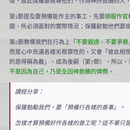
情，故此保羅要教導他們，作為神所救贖的人
第1節提及要預備能作主的事工，先要
順服作官
國，所必須面對的實際情況；保羅勸勉他們要
第2節教導我們在行為上「
不要毀謗、不要爭競
而是心中充滿各樣劣根罪性的，又會「彼此相恨
的恩得稱為義」、成為後嗣（第7節），所以，
不是因為自己，乃是全因神救贖的憐憫
。
讀經分享：
保羅勉勵我們，要「預備行各樣的善事」。
怎樣才算預備好作各樣的善工呢？這不單只