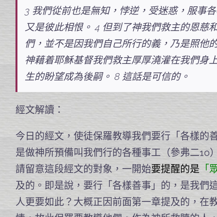
3 我們從前也是無知，悖逆，受迷惑，服事
又是彼此相恨。 4 但到了神我們救主的恩慈
們，並不是因我們自己所行的義，乃是照他的
神藉着耶穌基督我們救主厚厚澆灌在我們身上
生的盼望成為後嗣。 8 這話是可信的。
經文解讀：
今日的經文，使徒保羅教導我們要行「各樣的
是做神所預備叫我們行的各種事工（參弗二10
請留意這段經文的對象，一開始
要提醒的是
「
及的。即是說，要行「各樣善事」的，是我們
人更要如此？大概正因前面第一章提及的，在