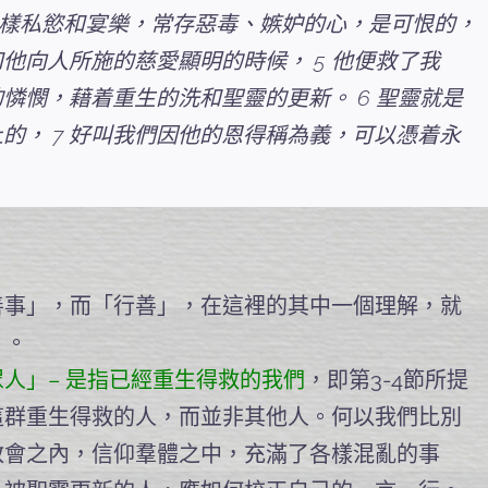
各樣私慾和宴樂，常存惡毒、嫉妒的心，是可恨的，
和他向人所施的慈愛顯明的時候， 5 他便救了我
憐憫，藉着重生的洗和聖靈的更新。 6 聖靈就是
的， 7 好叫我們因他的恩得稱為義，可以憑着永
善事」，而「行善」，在這裡的其中一個理解，就
）。
眾人」– 是指已經重生得救的我們
，即第3-4節所提
這群重生得救的人，而並非其他人。何以我們比別
教會之內，信仰羣體之中，充滿了各樣混亂的事