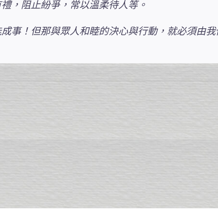
有禮，阻止紛爭，常以溫柔待人等。
能成事！但那與眾人和睦的決心與行動，就必須由我