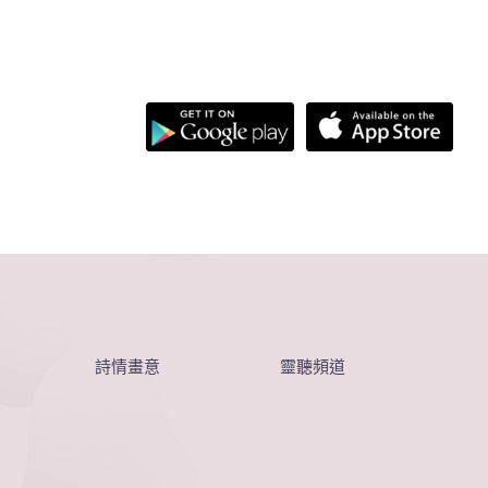
詩情畫意
靈聽頻道