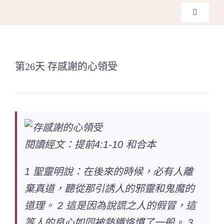
Skip
Toggle
to
Navigati
主頁
content
第26天 存感謝的心領受
關於我們
奉獻支持
課程報名
閱讀經文：提前4:1-10 和合本
Search
1 聖靈明說：在後來的時候，必有人離
for:
棄真道，聽從那引誘人的邪靈和鬼魔的
道理。 2 這是因為說謊之人的假冒，這
等人的良心如同被熱鐵烙慣了一般。 3