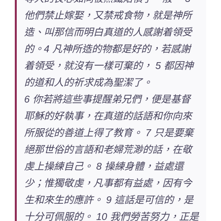
他們禁止嫁娶，又禁戒食物，就是神所
造、叫那信而明白真道的人感謝着領受
的。4 凡神所造的物都是好的，若感謝
着領受，就沒有一樣可棄的， 5 都因神
的道和人的祈求成為聖潔了。
6
你若將這些事提醒弟兄們
，便是基督
耶穌的好執事，在真道的話語和你向來
所服從的善道上得了教育。 7 只是要棄
絕那世俗的言語和老婦荒渺的話，在敬
虔上操練自己。 8 操練身體，益處還
少；惟獨敬虔，凡事都有益處，因有今
生和來生的應許。 9 這話是可信的，是
十分可佩服的。 10 我們勞苦努力，正是