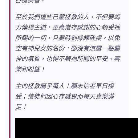
各樣美善。
至於我們這些已蒙拯救的人，不但要竭
力傳揚主道，更應常存感謝的心領受祂
所賜的一切，且要時刻操練敬虔，以免
空有神兒女的名份，卻沒有流露一點屬
神的氣質，也得不著祂所賜的平安、喜
樂和盼望！
主的拯救屬乎萬人！願未信者早日接
受；信徒們因心存感恩而每天喜樂滿
足！