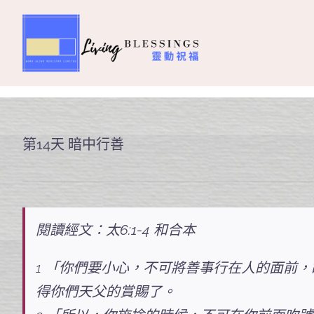
Skip
to
content
主頁
關於我們
第14天 暗中行善
奉獻支持
課程報名
閱讀經文：太6:1-4 和合本
Search
1 「你們要小心，不可將善事行在人的面前
for:
得你們天父的賞賜了。