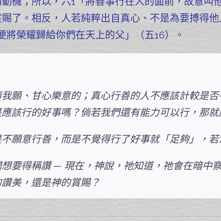
和動機；所以，六1「將善事行在人的面前，故意叫
賞賜了。
相反，人若純粹出自真心、不是為要搏得他
便將榮耀歸給你們在天上的父」（五16）。
情我願、甘心樂意的；真心行善的人不應該計較是否
是應該行的好事嗎？倘若我們還有能力可以行，那就
是不願意行善，而是不覺得行了好事就「足夠」，若
想要得稱讚 — 現在，神說，祂知道，祂會在暗中
的讚美，還是神的賞賜？