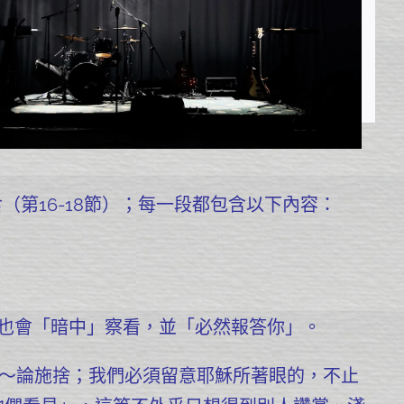
（第16-18節）；每一段都包含以下內容：
也會「暗中」察看，並「必然報答你」。
文～論施捨；我們必須留意耶穌所著眼的，不止