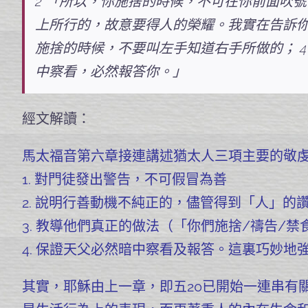
2 「所以，你施捨的時候，不可在你前面吹
上所行的，故意要得人的榮耀。我實在告訴你
施捨的時候，不要叫左手知道右手所做的； 
中察看，必然報答你。」
經文解讀：
馬太福音第六章接連講述猶太人三項主要的敬虔行
1. 對門徒發出警告，不可假冒為善
2. 說明行善動機不純正的，儘管得到「人」的
3. 教導他們真正的做法（「你們施捨/禱告/
4. 保證天父必然暗中察看及報答。
這裏巧妙地
其實，耶穌由上一章，即五20已開始一連串有