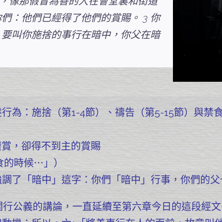
號，像那假冒為善的人在會堂裏和街道
們：他們已經得了他們的賞賜。 3 你
4 要叫你施捨的事行在暗中，你父在暗
為：施捨（第1-4節）、禱告（第5-15節）與禁食
讚賞，卻得不到主的賞賜
禁食的時候⋯」）
強調了「暗中」這字：你們「暗中」行事，你們的父
關行公義的講論，一直延續至第六章今日的這段經