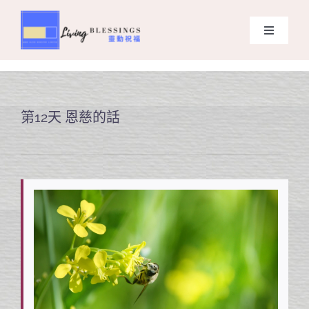
Skip
to
Toggle
content
Navigati
主頁
關於我們
第12天 恩慈的話
奉獻支持
課程報名
Search
for: