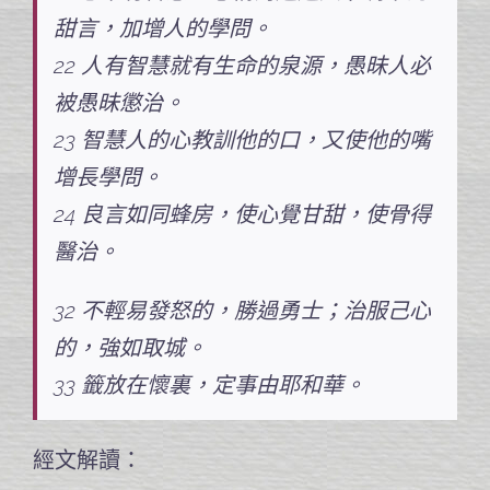
甜言，加增人的學問。
22 人有智慧就有生命的泉源，愚昧人必
被愚昧懲治。
23 智慧人的心教訓他的口，又使他的嘴
增長學問。
24 良言如同蜂房，使心覺甘甜，使骨得
醫治。
32 不輕易發怒的，勝過勇士；治服己心
的，強如取城。
33 籤放在懷裏，定事由耶和華。
經文解讀：