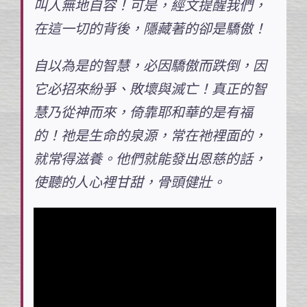
叫人無地自容！可是，經文提醒我們，
在這一切的背後，隱藏著的卻是驕傲！
自以為是的智慧，必因驕傲而跌倒，因
它必招來紛爭、敗壞與滅亡！真正的智
慧乃從神而來，倚靠耶和華的是有福
的！祂是生命的泉源，常在祂裡面的，
就常得滋養。他們就能發出恩慈的話，
使聽的人心裡甘甜，骨頭健壯。