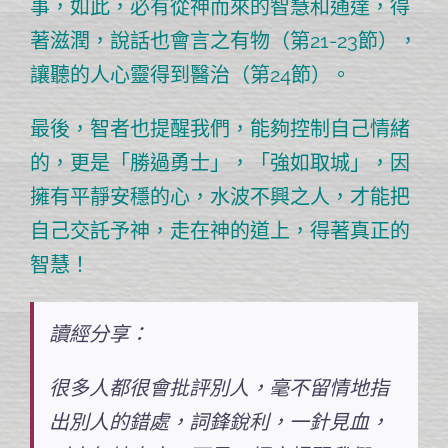
事，如此，
必有從神而來的智慧和通達，得
著滋潤，說話也會言之有物（第21-23節），
讓聽的人心靈得到醫治（第24節）
。
最後，智者也提醒我們，
能夠控制自己情緒
的，更是「勝過勇士」，「強如取城」
，因
擁有平靜安穩的心，水波不興之人，才能把
自己交託予神，走在神的道上，得著真正的
智慧！
讀經分享：
很多人都很會批評別人，毫不留情地指
出別人的錯處，詞鋒銳利，一針見血，