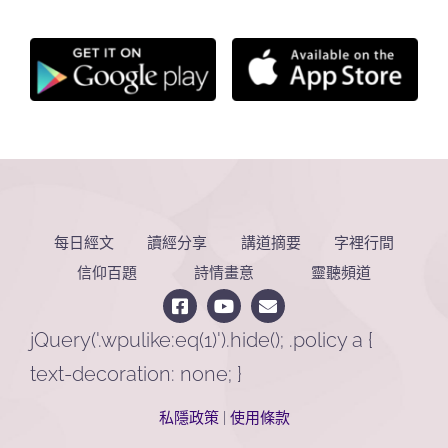
每日經文
讀經分享
講道摘要
字裡行間
信仰百題
詩情畫意
靈聽頻道
jQuery('.wpulike:eq(1)').hide(); .policy a {
text-decoration: none; }
私隱政策
|
使用條款