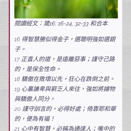
閱讀經文：箴16: 16-24, 32-33 和合本
16 得智慧勝似得金子，選聰明強如選銀
子。
17 正直人的道，是遠離惡事；謹守己路
的，是保全性命。
18 驕傲在敗壞以先，狂心在跌倒之前。
19 心裏謙卑與窮乏人來往，強如將擄物
與驕傲人同分。
20 謹守訓言的，必得好處；倚靠耶和華
的，便為有福！
21 心中有智慧，必稱為通達人；嘴中的