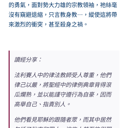
的勇氣，面對勢大力雄的宗教領袖，祂絲毫
沒有窺避退縮，只言教身教
⋯
，縱使這將帶
來激烈的衝突，甚至殺身之禍。
讀經分享：
法利賽人中的律法教師受人尊重，他們
律己以嚴，將聖經中的律例典章背得滾
瓜爛熟，並以能謹守遵行為自豪，因而
高舉自己、指責別人。
他們看見耶穌的跟隨者眾，而其中居然