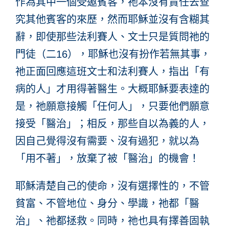
作為其中一個受邀賓客，祂本沒有責任去查
究其他賓客的來歷，然而耶穌並沒有含糊其
辭，即使那些法利賽人、文士只是質問祂的
門徒（二16），耶穌也沒有扮作若無其事，
祂正面回應這班文士和法利賽人，指出「有
病的人」才用得著醫生。大概耶穌要表達的
是，祂願意接觸「任何人」，只要他們願意
接受「醫治」；相反，那些自以為義的人，
因自己覺得沒有需要、沒有過犯，就以為
「用不著」，放棄了被「醫治」的機會！
耶穌清楚自己的使命，沒有選擇性的，不管
貧富、不管地位、身分、學識，祂都「醫
治」、祂都拯救。同時，祂也具有擇善固執