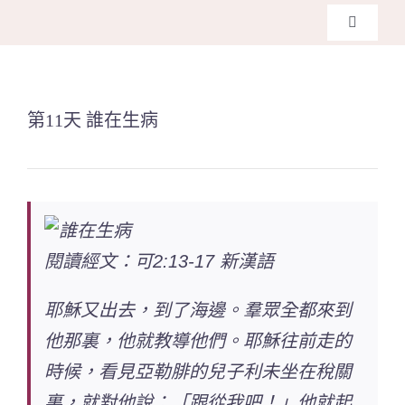
Skip
Toggle
to
Navigati
主頁
content
第11天 誰在生病
關於我們
奉獻支持
課程報名
閱讀經文：可2:13-17 新漢語
Search
耶穌又出去，到了海邊。羣眾全都來到
for:
他那裏，他就教導他們。耶穌往前走的
時候，看見亞勒腓的兒子利未坐在稅關
裏，就對他說：「跟從我吧！」他就起