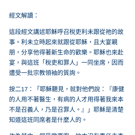
經文解讀
：
這段經文講述耶穌呼召稅吏利未跟從祂的故
事。利未立時起來就跟從耶穌，且大宴親
朋，分享他得著新生命的歡樂。耶穌也來赴
宴，與這班「稅吏和罪人」一同坐席，因而
遭受一批宗教領袖的質詢。
按二17：「耶穌聽見，就對他們說：『康健
的人用不著醫生，有病的人才用得著我來本
不是召義人，乃是召罪人。』」耶穌是清楚
知道這班同席者是什麼人的。