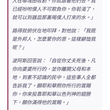
人在哪塊田收割，你就跟着他們去。我
已經吩咐僕人不可欺負你。你若渴了，
就可以到器皿那裏喝僕人打來的水。」
路得就俯伏在地叩拜，對他說：「我既
是外邦人，怎麼蒙你的恩，這樣顧恤我
呢？」
波阿斯回答說：「自從你丈夫死後，凡
你向婆婆所行的，並你離開父母和本
地，到素不認識的民中，這些事人全都
告訴我了。願耶和華照你所行的賞賜
你。你來投靠耶和華以色列神的翅膀
下，願你滿得他的賞賜。」