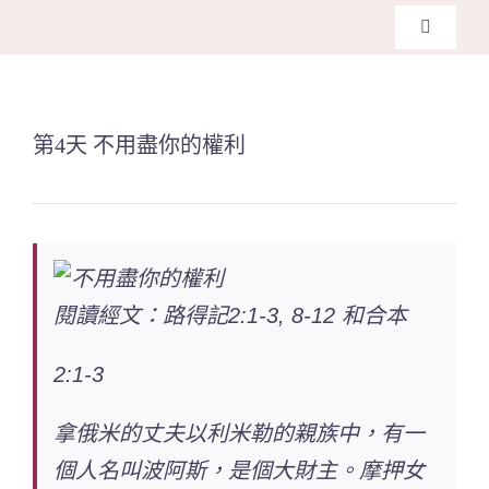
Skip
Toggle
to
Navigati
主頁
content
第4天 不用盡你的權利
關於我們
奉獻支持
課程報名
閱讀經文：路得記2:1-3, 8-12 和合本
Search
2:1-3
for:
拿俄米的丈夫以利米勒的親族中，有一
個人名叫波阿斯，是個大財主。摩押女