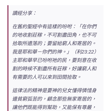
讀經分享：
在舊約聖經中有這樣的吩咐：「在你們
的地收割莊稼，不可割盡田角，也不可
拾取所遺落的；要留給窮人和寄居的。
我是耶和華－你們的神。」（利23:22）
主耶和華早已吩咐祂的民，要刻意在收
割的時候不割盡所有莊稼，好讓窮人和
有需要的人可以來到田間拾取。
這律法的精神是要神的兒女懂得憐惜身
邊貧窮弧苦的，顧念那些無家寄居的，
讓他們既能得到幫助，又能保有尊嚴，