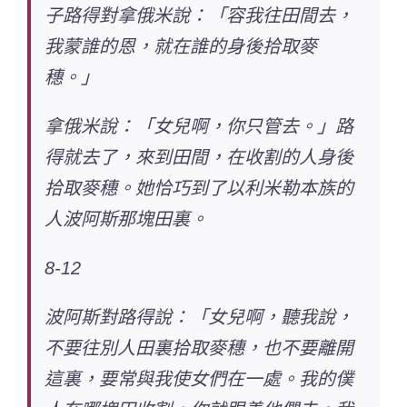
子路得對拿俄米說：「容我往田間去，
我蒙誰的恩，就在誰的身後拾取麥
穗。」
拿俄米說：「女兒啊，你只管去。」路
得就去了，來到田間，在收割的人身後
拾取麥穗。她恰巧到了以利米勒本族的
人波阿斯那塊田裏。
8-12
波阿斯對路得說：「女兒啊，聽我說，
不要往別人田裏拾取麥穗，也不要離開
這裏，要常與我使女們在一處。我的僕