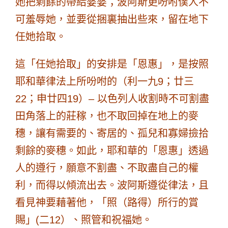
她把剩餘的帶給婆婆；波阿斯更吩咐僕人不
可羞辱她，並要從捆裏抽出些來，留在地下
任她拾取。
這「任她拾取」的安排是「恩惠」，是按照
耶和華律法上所吩咐的（利一九9；廿三
22；申廿四19）–
以色列人收割時不可割盡
田角落上的莊稼，也不取回掉在地上的麥
穗，讓有需要的、寄居的、孤兒和寡婦撿拾
剩餘的麥穗。如此，耶和華
的「
恩惠」透過
人的遵行，願意不割盡、不取盡自己的權
利，而得以傾流出去。
波阿斯遵從律法，且
看見神要藉著他，「照（路得）所行的賞
賜」(二12）、照管和祝福她。