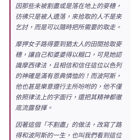
因那些未被割盡或是落在地上的麥穗，
彷彿只是被人遺落，來拾取的人不是來
乞討，而是可以隨時把所需要的取走。
摩押女子路得要到猶太人的田間拾取麥
穗，讓自己和婆婆得以糊口，可見她認
識摩西律法，且相信和信任這位以色列
的神確是滿有恩典憐恤的！而波阿斯，
他也甚是樂意遵行主所吩咐的，他不僅
依照律法上的字面行，還把其精神都徹
底流露發揮。
因著這個「不割盡」的做法，改寫了路
得和波阿斯的一生，也叫我們看到這位