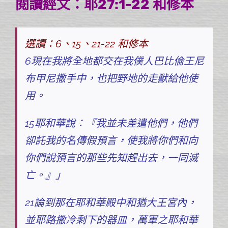
閱讀經文：耶27:1-22 和修本
選讀：6、15、21-22 和修本
6現在我將全地都交在我僕人巴比倫王尼
布甲尼撒手中，也把野地的走獸給他使
用。
15耶和華說：『我並未差遣他們，他們
卻託我的名傳假預言，使我將你們和向
你們說預言的那些先知趕出去，一同滅
亡。』」
21論到那在耶和華殿中和猶大王宮內，
並耶路撒冷剩下的器皿，萬軍之耶和華