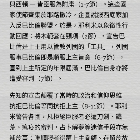
與西頓 — 皆臣服為附庸（1-7節）。這些國
家使節齊集於耶路撒冷，企圖說服西底家加
入反巴比倫聯盟。於是，耶利米以象徵性行
動回應：將木軛套在頸項（2節），宣告巴
比倫是上主用以管教列國的「工具」，列國
服事巴比倫即是順服上主旨意（6-7節），
直到上主所定的年限屆滿，巴比倫自身亦將
遭受審判（7節）。
先知的宣告顛覆了當時的政治和信仰思維 —
抗拒巴比倫等同抗拒上主（8-11節）。耶利
米警告各國，凡拒絕臣服者必遭刀劍、饑
荒、瘟疫的審判，占卜解夢等迷信手段亦無
補於事；唯順服者得蒙上主眷顧、存留於故