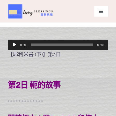
Skip
to
Toggle
content
Navigati
主頁
關於我們
音
00:00
00:00
訊
【耶利米書 (下)】第2日
奉獻支持
播
放
課程報名
器
第2日 軛的故事
Search
for:
***********************