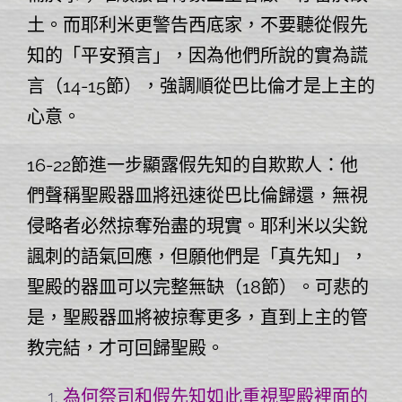
土。而耶利米更警告西底家，不要聽從假先
知的「平安預言」，因為他們所說的實為謊
言（14-15節），強調順從巴比倫才是上主的
心意。
16-22節進一步顯露假先知的自欺欺人：他
們聲稱聖殿器皿將迅速從巴比倫歸還，無視
侵略者必然掠奪殆盡的現實。耶利米以尖銳
諷刺的語氣回應，但願他們是「真先知」，
聖殿的器皿可以完整無缺（18節）。可悲的
是，聖殿器皿將被掠奪更多，直到上主的管
教完結，才可回歸聖殿。
為何祭司和假先知如此重視聖殿裡面的