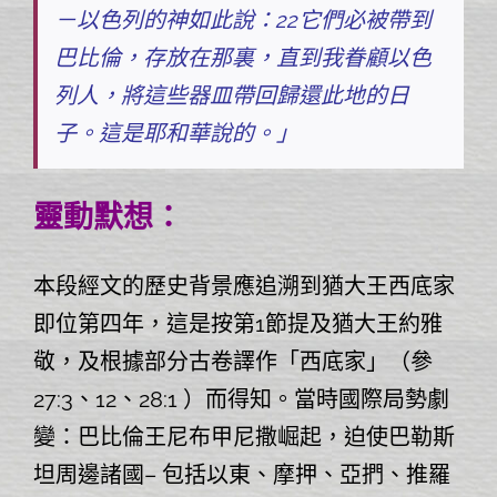
－以色列的神如此說：22它們必被帶到
巴比倫，存放在那裏，直到我眷顧以色
列人，將這些器皿帶回歸還此地的日
子。這是耶和華說的。」
靈動默想：
本段經文的歷史背景應追溯到猶大王西底家
即位第四年，這是按第1節提及猶大王約雅
敬，及根據部分古卷譯作「西底家」（參
27:3、12、28:1 ）而得知。當時國際局勢劇
變：巴比倫王尼布甲尼撒崛起，迫使巴勒斯
坦周邊諸國– 包括以東、摩押、亞捫、推羅