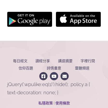
每日經文
讀經分享
講道摘要
字裡行間
信仰百題
詩情畫意
靈聽頻道
jQuery('.wpulike:eq(1)').hide(); .policy a {
text-decoration: none; }
私隱政策
|
使用條款