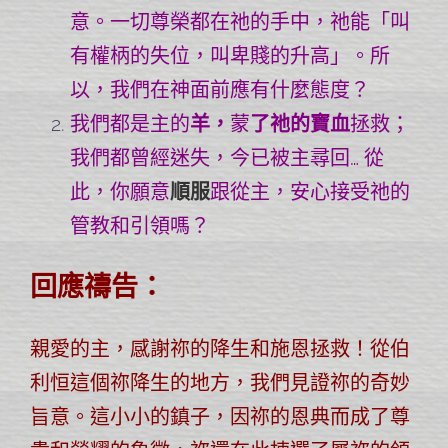
意。一切尊榮都在祂的手中，祂能「叫
有權柄的失位，叫卑賤的升高」。所
以，我們在神面前應有什麼態度？
我們都是主的
羊，
蒙
了祂的寶血
拯救；
我們都曾經迷失，今已被主尋回… 從
此，你願意
順服
跟從主，安心接受祂的
管教和引領嗎？
回應禱告：
親愛的主，感謝祢的降生和施恩拯救！從伯
利恒這個祢降生的地方，我們見證祢的奇妙
旨意。這小小的鎮子，因祢的恩典而成了尊