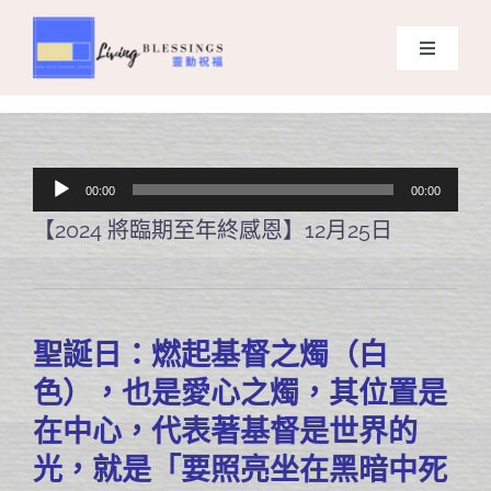
Skip
to
Toggle
content
Navigati
主頁
關於我們
音
00:00
00:00
訊
【2024 將臨期至年終感恩】12月25日
奉獻支持
播
放
課程報名
器
聖誕日：燃起基督之燭（白
Search
色），也是愛心之燭，其位置是
for:
在中心，代表著基督是世界的
光，就是「要照亮坐在黑暗中死