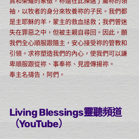
貴和榮耀的象徵，祢還在此揀選了屬祢的領
袖，以牧者的身分來牧養祢的子民。我們都
是主耶穌的羊，蒙主的救血拯救；我們曾迷
失在罪惡之中，但被主親自尋回。因此，願
我們全心順服跟隨主，安心接受祢的管教和
引領。求祢塑造我們的內心，使我們可以謙
卑順服跟從祢、事奉祢、見證傳揚祢。
奉主名禱告，阿們。
Living Blessings靈聽頻道
（YouTube）