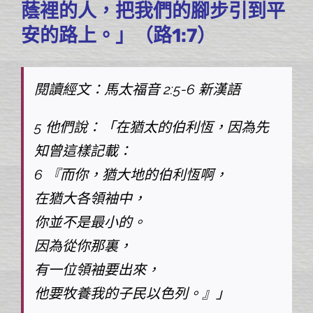
蔭裡的人，把我們的腳步引到平
安的路上。」（路1:7）
閱讀經文：馬太福音 2:5-6
新漢語
5 他們說：「在猶太的伯利恆，因為先
知曾這樣記載：
6 『而你，猶大地的伯利恆啊，
在猶大各領袖中，
你並不是最小的。
因為從你那裏，
有一位領袖要出來，
他要牧養我的子民以色列。』」