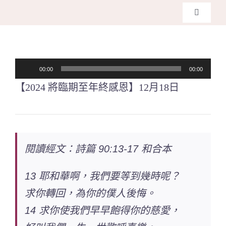
Skip
Toggle
to
Navigati
主頁
content
音
00:00
00:00
關於我們
訊
【2024 將臨期至年終感恩】12月18日
播
奉獻支持
放
器
課程報名
閱讀經文：詩篇 90:13-17
和合本
Search
13 耶和華啊，我們要等到幾時呢？
for:
求你轉回，為你的僕人後悔。
14 求你使我們早早飽得你的慈愛，