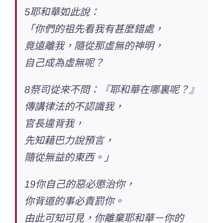
5耶和華如此說：
「你們的祖先看我有甚麼錯處，
竟遠離我，隨從那虛無的神明，
自己成為虛無呢？
8祭司從來不問：『耶和華在哪裏呢？』
傳講律法的不認識我，
官長違背我，
先知藉巴力說預言，
隨從無益的東西。」
19你自己的惡必懲治你，
你背道的事必責罰你。
由此可知可見，你離棄耶和華－你的