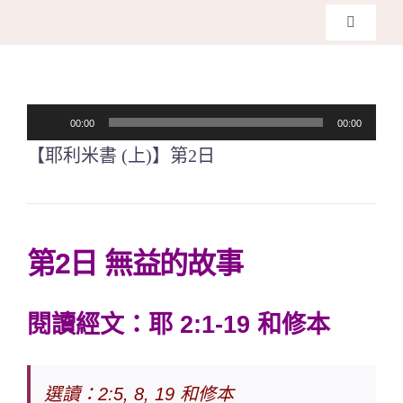
Skip
Toggle
to
Navigati
主頁
content
音
00:00
00:00
關於我
訊
【耶利米書 (上)】第2日
播
奉獻支
放
器
課程報
第2日 無益的故事
Search
閱讀經文：耶 2:1-19 和修本
for:
選讀：2:5, 8, 19 和修本