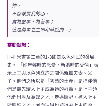
神，
不存敬畏我的心，
實為惡事，為苦事；
這是萬軍之主耶和華說的。」
靈動默想：
耶利米書第二章的1-3節是以色列民的發展
史。 「你年輕時的恩愛，新婚時的愛情」表
示上主與以色列立約之關係親如夫妻、父
子。他們之所以是「初熟的土產」是指涉他
們是最先歸入上主成為祂的群體，是上主領
他們出埃及為奴之地，走過曠野，進入上主
所應許之地，因而往後也能得著上主的蔭