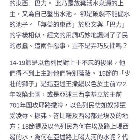
的東西」巴力。 此乃是放棄活水泉源的上
主，又為自己鑿出水池， 卻是破裂不能儲水
的池子。「無益的東西」於原文與「巴力」
的字樣相似，經文的用詞巧妙地諷刺了子民
的愚蠢。這兩件惡事，豈不是弄巧反拙嗎？
14-19節是以色列民對上主不忠的後果，他
們得不到上主對他們特別蔭蔽。 15節的「少
壯的獅子」是指亞述王撒縵以色於主前722
年攻陷北國，或是亞述王西拿基立於主前
701年圍攻耶路撒冷，以色列民彷如奴隸遭
受凌辱。挪弗、答比暱及西曷都是埃及的地
方；18節提及以色列民為何在埃及路上喝西
曷的水，為何在亞述路上喝大河的水呢？代