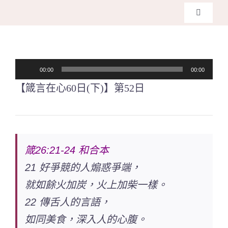
Skip
Toggle
to
Navigati
主頁
content
音
00:00
00:00
關於我
訊
【箴言在心60日(下)】第52日
播
奉獻支
放
器
課程報
箴26:21-24 和合本
21 好爭競的人煽惑爭端，
Search
for:
就如餘火加炭，火上加柴一樣。
22 傳舌人的言語，
如同美食，深入人的心腹。