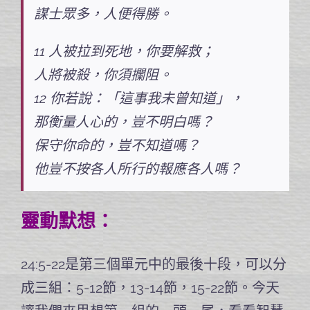
謀士眾多，人便得勝。
11 人被拉到死地，你要解救；
人將被殺，你須攔阻。
12 你若說：「這事我未曾知道」，
那衡量人心的，豈不明白嗎？
保守你命的，豈不知道嗎？
他豈不按各人所行的報應各人嗎？
靈動默想：
24:5-22是第三個單元中的最後十段，可以分
成三組：5-12節，13-14節，15-22節。今天