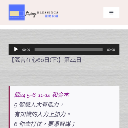
Skip
to
Toggle
content
Navigati
主頁
關於我們
音
00:00
00:00
訊
【箴言在心60日(下)】第44日
奉獻支持
播
放
課程報名
器
箴24:5-6, 11-12 和合本
Search
5 智慧人大有能力，
for:
有知識的人力上加力。
6 你去打仗，要憑智謀；