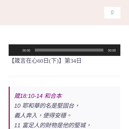
Skip
to
Toggle
content
Navigati
主頁
關於我們
音
00:00
00:00
訊
【箴言在心60日(下)】第34日
奉獻支持
播
放
課程報名
器
箴18:10-14
和合本
Search
10 耶和華的名是堅固台，
for:
義人奔入，便得安穩。
11 富足人的財物是他的堅城，