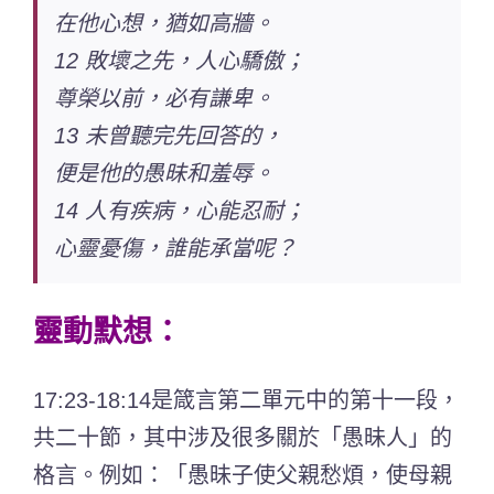
在他心想，猶如高牆。
12 敗壞之先，人心驕傲；
尊榮以前，必有謙卑。
13 未曾聽完先回答的，
便是他的愚昧和羞辱。
14 人有疾病，心能忍耐；
心靈憂傷，誰能承當呢？
靈動默想：
17:23-18:14是箴言第二單元中的第十一段，
共二十節，其中涉及很多關於「愚昧人」的
格言。例如：「愚昧子使父親愁煩，使母親