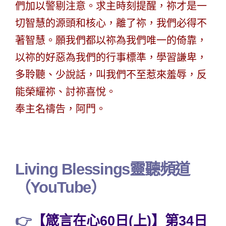
們加以警剔注意。求主時刻提醒，祢才是一
切智慧的源頭和核心，離了祢，我們必得不
著智慧。願我們都以祢為我們唯一的倚靠，
以祢的好惡為我們的行事標準，學習謙卑，
多聆聽、少說話，叫我們不至惹來羞辱，反
能榮耀祢、討祢喜悅。
奉主名禱告，阿門。
Living Blessings靈聽頻道
（YouTube）
👉
【箴言在心60日(上)】第34日