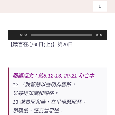
Skip
Toggle
to
Navigati
主頁
content
音
00:00
00:00
關於我
訊
【箴言在心60日(上)】第20日
播
奉獻支
放
器
課程報
閱讀經文：箴8:12-13, 20-21 和合本
12 「我智慧以靈明為居所，
Search
for:
又尋得知識和謀略。
13 敬畏耶和華，在乎恨惡邪惡。
那驕傲、狂妄並惡道，