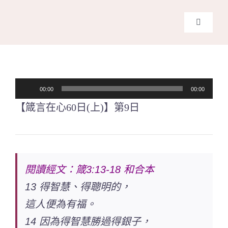
Skip
to
Toggle
content
Navigati
主頁
關於我們
音
00:00
00:00
訊
【箴言在心60日(上)】第9日
奉獻支持
播
放
課程報名
器
閱讀經文：箴3:13-18 和合本
Search
13 得智慧、得聰明的，
for:
這人便為有福。
14 因為得智慧勝過得銀子，