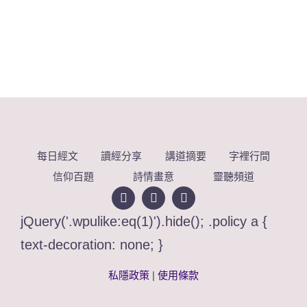
每日經文
讀經分享
講道摘要
字裡行間
信仰百題
詩情畫意
靈聽頻道
jQuery('.wpulike:eq(1)').hide(); .policy a {
text-decoration: none; }
私隱政策
|
使用條款