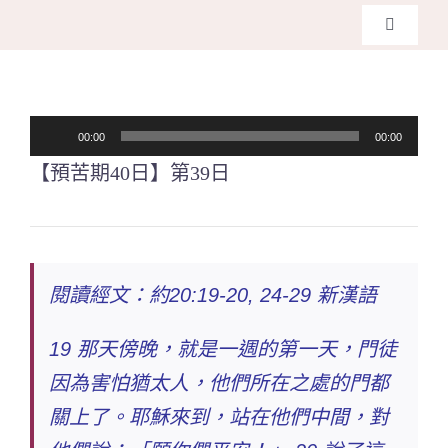
Skip
Toggle
to
Navigati
主頁
content
音
00:00
00:00
關於我們
訊
【預苦期40日】第39日
播
奉獻支持
放
器
課程報名
閱讀經文：約20:19-20, 24-29 新漢語
Search
19 那天傍晚，就是一週的第一天，門徒
for:
因為害怕猶太人，他們所在之處的門都
關上了。耶穌來到，站在他們中間，對