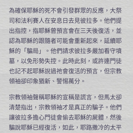
為確保耶穌的死不會引發群眾的反應，大祭
司和法利賽人在安息日去見彼拉多。他們提
出指控，指耶穌曾預言會在三天後復活，並
認為耶穌的跟隨者可能會重新起來，延續耶
穌的「騙局」。他們請求彼拉多嚴加看守墳
墓，以免形勢失控。此時此刻，或許連門徒
也記不起耶穌說過祂會復活的預言，但宗教
領袖卻印象猶新、警惕萬分。
宗教領袖聲稱耶穌的宣稱是謊言，但馬太卻
清楚指出，宗教領袖才是真正的騙子。他們
讓彼拉多擔心門徒會偷去耶穌的屍體，然後
騙說耶穌已經復活，如此，耶路撒冷的太平