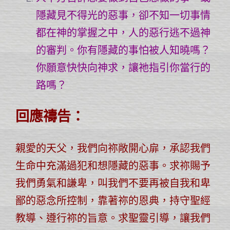
隱藏見不得光的惡事，卻不知一切事情
都在神的掌握之中，人的惡行逃不過神
的審判。你有隱藏的事怕被人知曉嗎？
你願意快快向神求，讓祂指引你當行的
路嗎？
回應禱告：
親愛的天父，我們向祢敞開心扉，承認我們
生命中充滿過犯和想隱藏的惡事。求祢賜予
我們勇氣和謙卑，叫我們不要再被自我和卑
鄙的惡念所控制，靠著祢的恩典，持守聖經
教導、遵行祢的旨意。求聖靈引導，讓我們