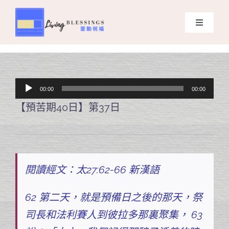
Skip
to
Toggle
content
Navigati
主頁
關於我們
音
00:00
00:00
訊
【預苦期40日】第37日
奉獻支持
播
放
課程報名
器
閱讀經文：太27:62-66 新漢語
Search
for:
62 第二天，就是預備日之後的那天，祭
司長和法利賽人到彼拉多那裏聚集， 63