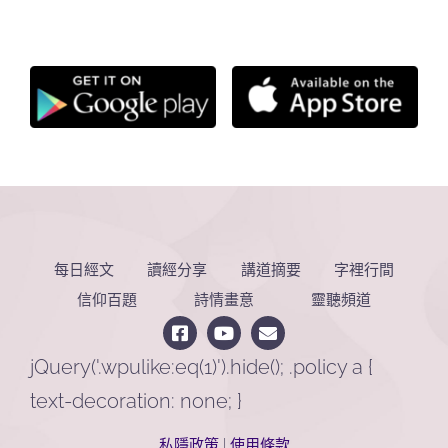
每日經文
讀經分享
講道摘要
字裡行間
信仰百題
詩情畫意
靈聽頻道
jQuery('.wpulike:eq(1)').hide(); .policy a {
text-decoration: none; }
私隱政策
|
使用條款