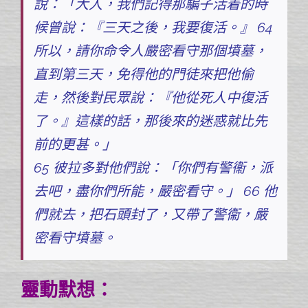
說：「大人，我們記得那騙子活着的時
候曾說：『三天之後，我要復活。』 64
所以，請你命令人嚴密看守那個墳墓，
直到第三天，免得他的門徒來把他偷
走，然後對民眾說：『他從死人中復活
了。』這樣的話，那後來的迷惑就比先
前的更甚。」
65 彼拉多對他們說：「你們有警衞，派
去吧，盡你們所能，嚴密看守。」 66 他
們就去，把石頭封了，又帶了警衞，嚴
密看守墳墓。
靈動默想：