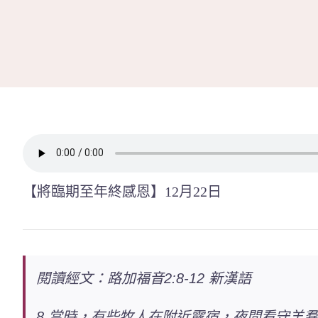
Skip
to
content
【將臨期至年終感恩】12月22日
閱讀經文：路加福音2:8-12
新漢語
8 當時，有些牧人在附近露宿，夜間看守羊羣