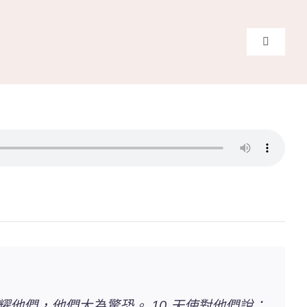
Toggle
Navigati
主頁
關於我
奉獻支
課程報
Search
for:
耀他們，他們大為驚恐。 10 天使對他們說：