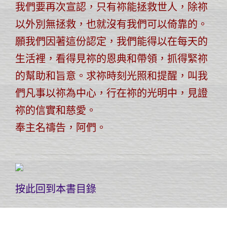
我們要再次宣認，只有祢能拯救世人，除祢
以外別無拯救，也就沒有我們可以倚靠的。
願我們因著這份認定，我們能得以在每天的
生活裡，看得見祢的恩典和帶領，抓得緊祢
的幫助和旨意。求祢時刻光照和提醒，叫我
們凡事以祢為中心，行在祢的光明中，見證
祢的信實和慈愛。
奉主名禱告，阿們。
按此回到本書目錄