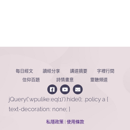
每日經文
讀經分享
講道摘要
字裡行間
信仰百題
詩情畫意
靈聽頻道
jQuery('.wpulike:eq(1)').hide(); .policy a {
text-decoration: none; }
私隱政策
|
使用條款