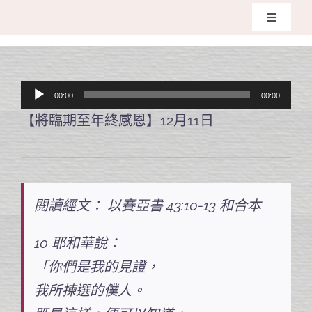
Skip
Toggle
to
Navigati
主頁
content
音
00:00
00:00
關於我們
訊
【將臨期至年終感恩】12月11日
播
奉獻支持
放
器
課程報名
閱讀經文： 以賽亞書 43:10-13
和合本
Search
10 耶和華說：
for:
「你們是我的見證，
我所揀選的僕人。