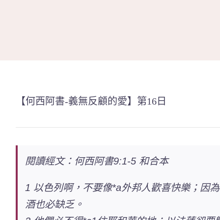
Skip
to
content
【何西阿書-義無反顧的愛】第16日
閱讀經文：何西阿書9:1-5 和合本
1 以色列啊，不要像*a外邦人歡喜快樂；因
酒也必缺乏。