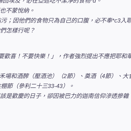
要歸回埃及，必在亞述吃不潔淨的食物*d。
酒也不蒙悅納。
污；因他們的食物只為自己的口腹，必不奉*c3入
你們怎樣行呢？
「不要歡喜！不要快樂！」，作者強烈提出不應把耶
眼：禾場和酒醡（壓酒池）（2節）、奠酒（4節）、
節（參利二十三33-43）。
原本應該是歡慶的日子，卻因被巴力的迦南信仰滲透摻