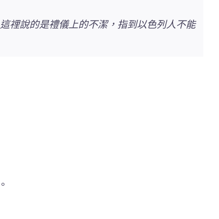
這𥚃說的是禮儀上的不潔，指到以色列人不能
。