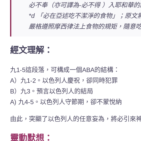
必不奉（亦可譯為-必不得 ）入耶和華的
*d 「必在亞述吃不潔淨的食物」；原
嚴格遵照摩西律法上食物的規矩，隨意
經文理解：
九1-5這段落，可構成一個ABA的結構：
A）九1-2。以色列人慶祝，卻同時犯罪
B）九3。預言以色列人的結局
A) 九4-5。以色列人守節期，卻不蒙悅納
由此，突顯了以色列人的任意妄為，將必引來
靈動默想：