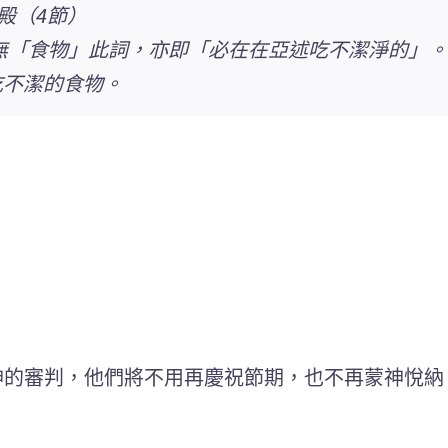
殿（4節）
文無「食物」此詞，亦即「必在在亞述吃不潔淨的」。
吃不潔的食物。
神的審判，他們將不用再慶祝節期，也不再蒙神悅納