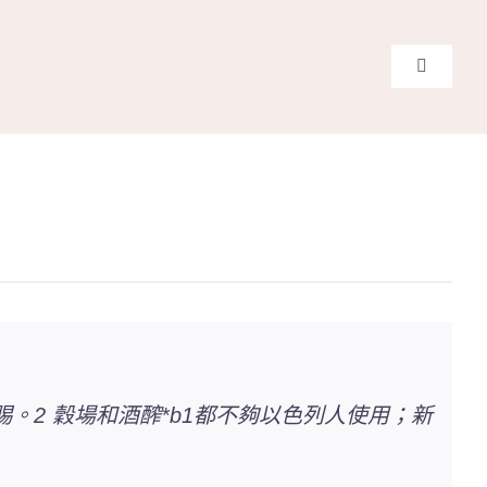
Toggle
Navigati
主頁
關於我
奉獻支
課程報
Search
。2 穀場和酒醡*b1都不夠以色列人使用；新
for: