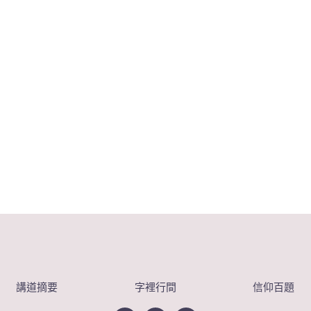
講道摘要
字裡行間
信仰百題