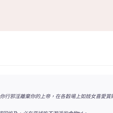
為你行邪淫離棄你的上帝，在各穀場上如妓女喜愛賞賜