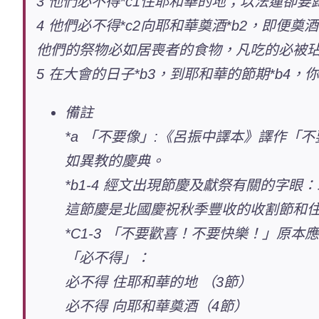
3 他們必不得*c1住耶和華的地；以法蓮卻
4 他們必不得*c2向耶和華奠酒*b2，即便奠
他們的祭物必如居喪者的食物，凡吃的必被玷
5 在大會的日子*b3，到耶和華的節期*b4，
備註
*a 「不要像」:《呂振中譯本》譯作
如異教的慶典。
*b1-4 經文出現節慶及獻祭有關的字
這節慶是北國慶祝秋季豐收的收割節和住棚
*C1-3 「不要歡喜！不要快樂！」
「必不得」：
必不得 住耶和華的地 （3節）
必不得 向耶和華奠酒（4節）