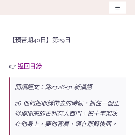
Skip
Toggle
to
Navigati
主頁
content
【預苦期40日】第29日
關於我
奉獻支
👉
返回目錄
課程報
閱讀經文：路23:26-31 新漢語
Search
26 他們把耶穌帶去的時候，抓住一個正
for:
從鄉間來的古利奈人西門，把十字架放
在他身上，要他背着，跟在耶穌後面。