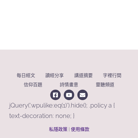
每日經文
讀經分享
講道摘要
字裡行間
信仰百題
詩情畫意
靈聽頻道
jQuery('.wpulike:eq(1)').hide(); .policy a {
text-decoration: none; }
私隱政策
|
使用條款