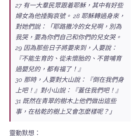
27 有一大羣民眾跟着耶穌，其中有好些
婦女為他捶胸哀號。 28 耶穌轉過身來，
對她們說：「耶路撒冷的女兒啊，別為
我哭，要為你們自己和你們的兒女哭。
29 因為那些日子將要來到，人要說：
『不能生育的、從未懷胎的、不曾哺育
過嬰兒的，都有福了！』
30 那時，人要
對大山說：『倒在我們身
上吧！』
對小山說：
『蓋住我們吧！』
31 既然在青翠的樹木上他們做出這些
事，在枯乾的樹上又會怎麼樣呢？」
靈動默想：