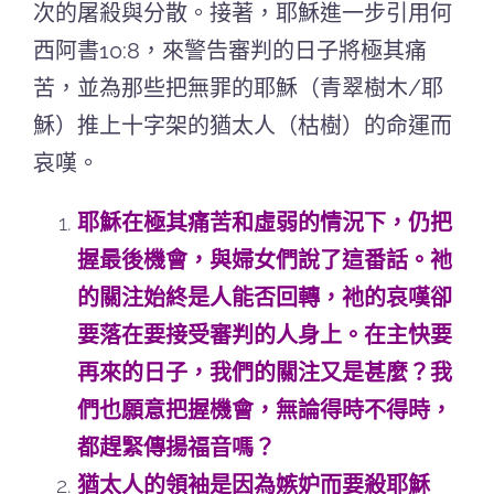
次的屠殺與分散。接著，耶穌進一步引用何
西阿書10:8，來警告審判的日子將極其痛
苦，並為那些把無罪的耶穌（青翠樹木/耶
穌）推上十字架的猶太人（枯樹）的命運而
哀嘆。
耶穌在極其痛苦和虛弱的情況下，仍把
握最後機會，與婦女們說了這番話。祂
的關注始終是人能否回轉，祂的哀嘆卻
要落在要接受審判的人身上。在主快要
再來的日子，我們的關注又是甚麼？我
們也願意把握機會，無論得時不得時，
都趕緊傳揚福音嗎？
猶太人的領袖是因為嫉妒而要殺耶穌