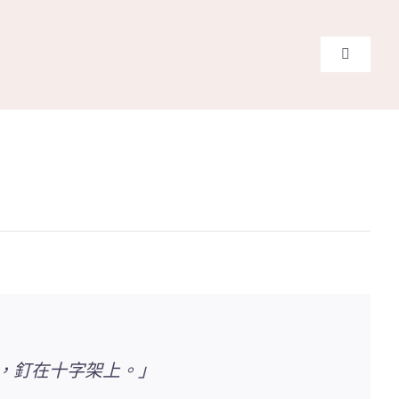
Toggle
Navigati
主頁
關於我
奉獻支
課程報
Search
for:
去，釘在十字架上。」