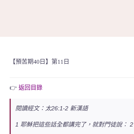
Skip
to
content
【預苦期40日】第11日
👉
返回目錄
閱讀經文：太26:1-2 新漢語
1 耶穌把這些話全都講完了，就對門徒說： 