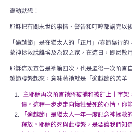
靈動默想：
耶穌把有關末世的事情、警告和叮嚀都講完以
「逾越節」是在猶太人的「正月」/春節舉行的
蒙神拯救脫離埃及為奴之家，在這日，即尼散
耶穌這次宣告是祂第四次，也是最後一次預言
越節聯繫起來，意味著祂就是「逾越節的羔羊
主耶穌再次預言祂將被捕和被釘上十字架
債。這種一步步走向犧牲受死的心情，你
「逾越節」是猶太人一年一度記念神拯救
釋放。耶穌的死與此聯繫，是要讓我們知