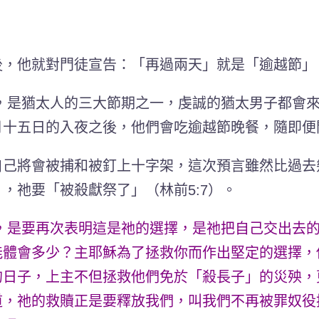
後，他就對門徒宣告：「再過兩天」就是「逾越節」
，是猶太人的三大節期之一，虔誠的猶太男子都會
月十五日的入夜之後，他們會吃逾越節晚餐，隨即便
自己將會被捕和被釘上十字架，這次預言雖然比過去
」，祂要「被殺獻祭了」
（林前5:7）
。
，是要再次表明這是祂的選擇，是祂把自己交出去
能體會多少？主耶穌為了拯救你而作出堅定的選擇，
的日子，上主不但拯救他們免於「殺長子」的災殃，
道，祂的救贖正是要釋放我們，叫我們不再被罪奴役