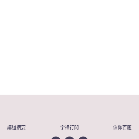
講道摘要
字裡行間
信仰百題