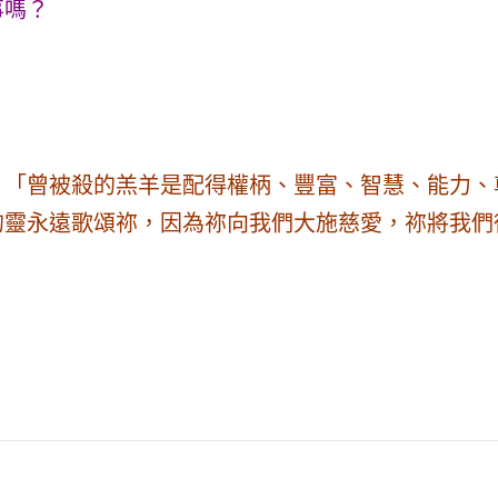
事嗎？
「曾被殺的羔羊是配得權柄、豐富、智慧、能力、尊
的靈永遠歌頌祢，因為祢向我們大施慈愛，祢將我們