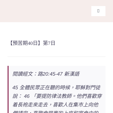
Skip
to
Toggle
content
Navigati
主頁
關於我
【預苦期40日】第7日
奉獻支
閱讀經文：路20:45-47 新漢語
課程報
45 全體民眾正在聽的時候，耶穌對門徒
Search
說： 46 「要提防律法教師。他們喜歡穿
for:
着長袍走來走去，喜歡人在集市上向他