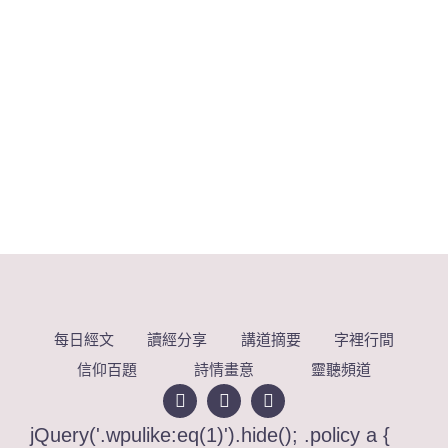
每日經文
讀經分享
講道摘要
字裡行間
信仰百題
詩情畫意
靈聽頻道
jQuery('.wpulike:eq(1)').hide(); .policy a {