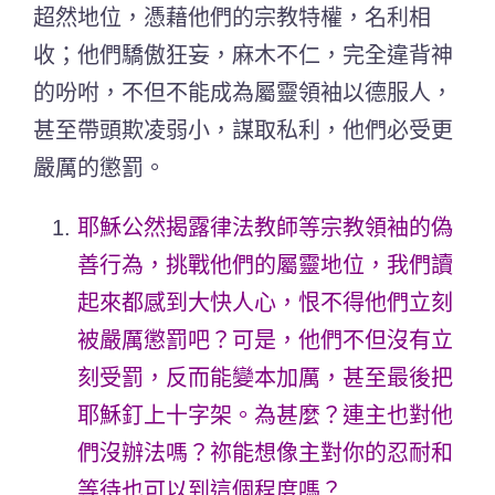
超然地位，憑藉他們的宗教特權，名利相
收；他們驕傲狂妄，麻木不仁，完全違背神
的吩咐，不但不能成為屬靈領袖以德服人，
甚至帶頭欺凌弱小，謀取私利，他們必受更
嚴厲的懲罰。
耶穌公然揭露律法教師等宗教領袖的偽
善行為，挑戰他們的屬靈地位，我們讀
起來都感到大快人心，恨不得他們立刻
被嚴厲懲罰吧
？可是，他們不但沒有立
刻受罰，反而能變本加厲，甚至最後把
耶穌釘上十字架。為甚麼？連主也對他
們沒辦法嗎？祢能想像主對你的忍耐和
等待也可以到這個程度嗎？