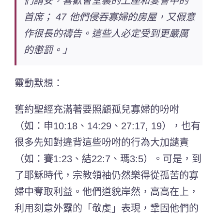
們請安，喜歡會堂裏的上座和宴會中的
首席； 47 他們侵吞寡婦的房屋，又假意
作很長的禱告。這些人必定受到更嚴厲
的懲罰。」
靈動默想：
舊約聖經充滿著要照顧孤兒寡婦的吩咐
（如：申10:18、14:29、27:17, 19），也有
很多先知對違背這些吩咐的行為大加譴責
（如：賽1:23、結22:7、瑪3:5）
。可是，到
了耶穌時代，宗教領袖仍然
樂得從孤苦的寡
婦中奪取利益。他們道貌岸然，高高在上，
利用刻意外露的「敬虔」表現，鞏固他們的