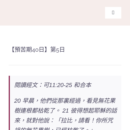
Skip
to
Toggle
content
Navigati
主頁
關於我
【預苦期40日】第5日
奉獻支
閱讀經文：可11:20-25 和合本
課程報
20 早晨，他們從那裏經過，看見無花果
Search
for:
樹連根都枯乾了。 21 彼得想起耶穌的話
來，就對他說：「拉比，請看！你所咒