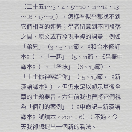
（二十五1～3、4、5～10、11～12、13
～16、17～19），怎樣看似乎都找不到
它們相互的連繫；學者留意到不同段落
之間，原文或有發現重複的詞彙：例如
「弟兄」（3、5、11節，《和合本修訂
本》）、「一起」（5、11節，《呂振中
譯本》）、「塗抹」（6、19節）、
「上主你神賜給你」（15、19節，《新
漢語譯本》），但仍未足以顯示貫徹全
章的主題要旨。六年前我也曾將它們視
為「個別的案例」（《申命記—新漢語
譯本》試讀本，2011：6）；不過，今
天我卻想提出一個新的看法。