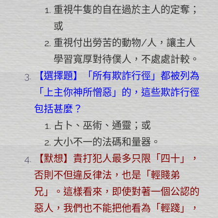
重視牛隻的自在過於主人的定奪；
或
重視付出勞苦的動物/人，讓主人
學習寬厚對待僕人，不處處計較。
【選擇題】「所有欺詐行徑」都被列為
「上主你神所憎惡」的，這些欺詐行徑
包括甚麼？
占卜、巫術、通靈；或
大小不一的法碼和量器。
【默想】責打犯人最多只限「四十」，
否則不但違反律法，也是「輕賤弟
兄」。這樣看來，即使對著一個公認的
惡人，我們也不能把他看為「輕踐」，