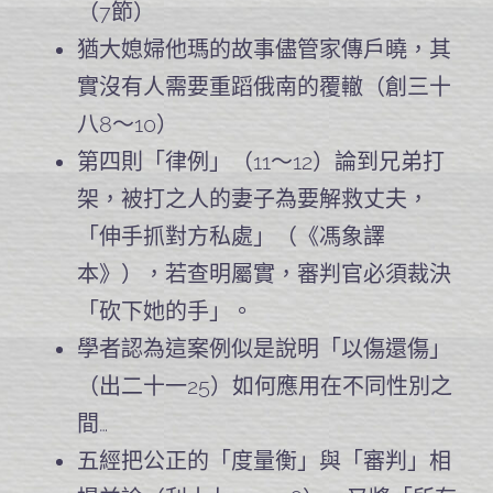
（7節）
猶大媳婦他瑪的故事儘管家傳戶曉，其
實沒有人需要重蹈俄南的覆轍（創三十
八8～10）
第四則「律例」（11～12）論到兄弟打
架，被打之人的妻子為要解救丈夫，
「伸手抓對方私處」（《馮象譯
本》），若查明屬實，審判官必須裁決
「砍下她的手」。
學者認為這案例似是說明「以傷還傷」
（出二十一25）如何應用在不同性別之
間…
五經把公正的「度量衡」與「審判」相