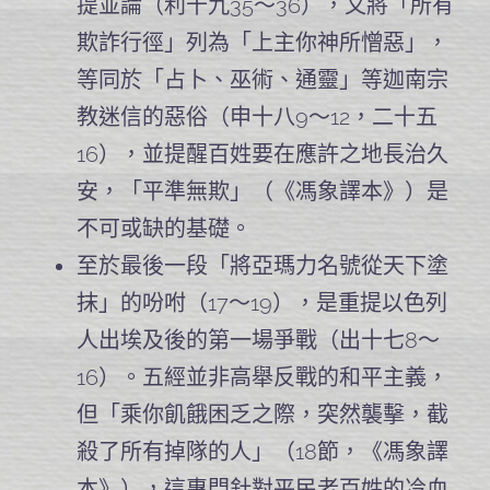
提並論（利十九35～36），又將「所有
欺詐行徑」列為「上主你神所憎惡」，
等同於「占卜、巫術、通靈」等迦南宗
教迷信的惡俗（申十八9～12，二十五
16），並提醒百姓要在應許之地長治久
安，「平準無欺」（《馮象譯本》）是
不可或缺的基礎。
至於最後一段「將亞瑪力名號從天下塗
抹」的吩咐（17～19），是重提以色列
人出埃及後的第一場爭戰（出十七8～
16）。五經並非高舉反戰的和平主義，
但「乘你飢餓困乏之際，突然襲擊，截
殺了所有掉隊的人」（18節，《馮象譯
本》），這專門針對平民老百姓的冷血