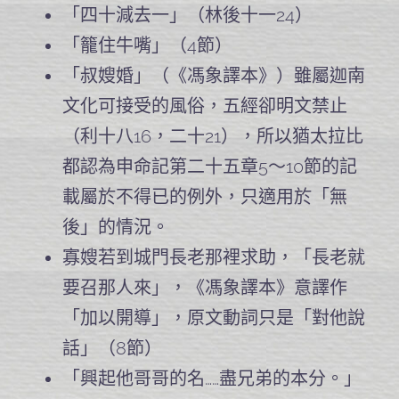
「四十減去一」（林後十一24）
「籠住牛嘴」（4節）
「叔嫂婚」（《馮象譯本》）雖屬迦南
文化可接受的風俗，五經卻明文禁止
（利十八16，二十21），所以猶太拉比
都認為申命記第二十五章5～10節的記
載屬於不得已的例外，只適用於「無
後」的情況。
寡嫂若到城門長老那裡求助，「長老就
要召那人來」，《馮象譯本》意譯作
「加以開導」，原文動詞只是「對他說
話」（8節）
「興起他哥哥的名……盡兄弟的本分。」