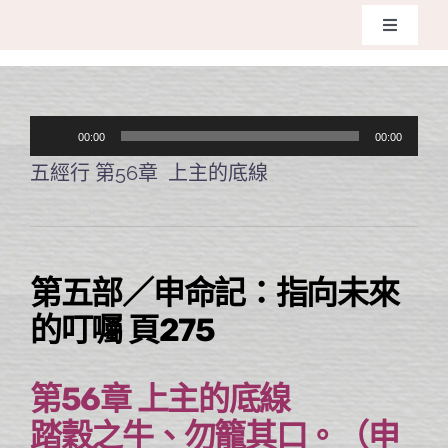
Skip
Toggle
to
Navigati
主頁
content
音
00:00
00:00
關於我們
訊
五經行 第56章 上主的底線
播
奉獻支持
放
器
課程報名
第五部／申命記：指向未來
的叮囑 頁275
Search
for:
第56章 上主的底線
踏穀之牛、勿籠其口。（申