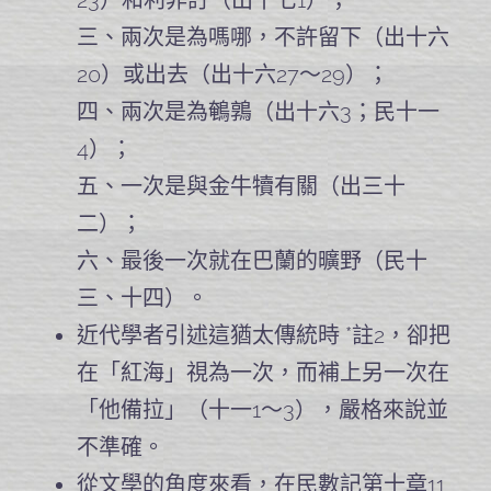
23）和利非訂（出十七1）；
三、兩次是為嗎哪，不許留下（出十六
20）或出去（出十六27～29）；
四、兩次是為鵪鶉（出十六3；民十一
4）；
五、一次是與金牛犢有關（出三十
二）；
六、最後一次就在巴蘭的曠野（民十
三、十四）。
近代學者引述這猶太傳統時 *註2，卻把
在「紅海」視為一次，而補上另一次在
「他備拉」（十一1～3），嚴格來說並
不準確。
從文學的角度來看，在民數記第十章11