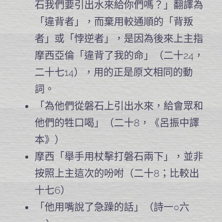
石我們要引出水來給你們嗎？」翻譯為
「違背者」，而棄用較通順的「背叛
者」或「悖逆者」，是因為後來上主指
摩西亞倫「違背了我的命」（二十24，
二十七14），用的正是原文相同的動
詞。
「為他們從磐石上引出水來，給會眾和
他們的牲口喝」（二十8，《呂振中譯
本》）
摩西「舉手用杖擊打磐石兩下」，並非
按照上主這次的吩咐（二十8；比較出
十七6）
「他用嘴說了急躁的話」（詩一○六