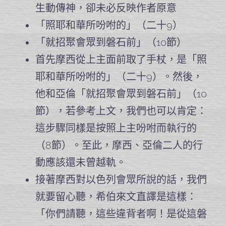
生動傳神，卻未必反映作者原意
「照耶和華所吩咐的」（二十9）
「就招聚會眾到磐石前」（10節）
首先摩西從上主面前取了手杖，是「照
耶和華所吩咐的」（二十9）。然後，
他和亞倫「就招聚會眾到磐石前」（10
節），若參考上文，我們也可以肯定：
這步驟同樣是按照上主吩咐而執行的
（8節）。至此，摩西、亞倫二人的行
動應該還未曾越軌。
接著摩西對以色列會眾所說的話，我們
就要留心聽，希伯來文直譯是這樣：
「你們請聽，這些違背者啊！是從這磐