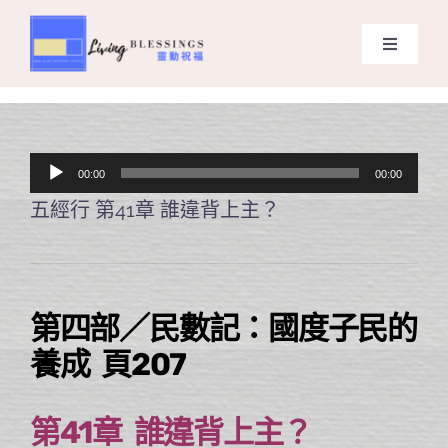
Skip
to
Toggle
content
Navigati
主頁
關於我們
音
00:00
00:00
訊
五經行 第41章 誰違背上主？
奉獻支持
播
放
課程報名
器
第四部／民數記：國度子民的
Search
養成 頁207
for:
第41章 誰違背上主？