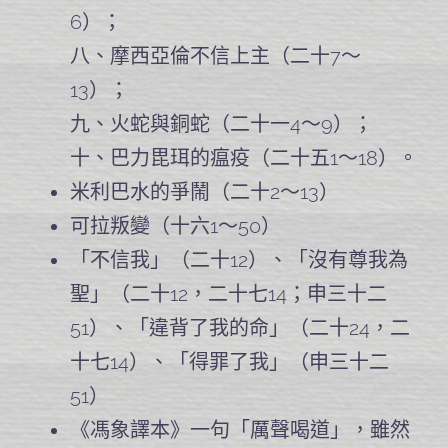
6）；
八、摩西亞倫不信上主（二十7～
13）；
九、火蛇與銅蛇（二十一4～9）；
十、巴力毘珥的瘟疫（二十五1～18）。
米利巴水的爭鬧（二十2～13）
可拉叛變（十六1～50）
「不信我」（二十12）、「沒有尊我為
聖」（二十12，二十七14；申三十二
51）、「違背了我的命」（二十24，二
十七14）、「得罪了我」（申三十二
51）
《馮象譯本》一句「厲聲喝道」，雖然