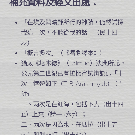
補充資料及經文出處：
「在埃及與曠野所行的神蹟，仍然試探
我這十次，不聽從我的話」（民十四
22）
「概言多次」（《馮象譯本》）
猶太《塔木德》（Talmud）法典所記，
公元第二世紀已有拉比嘗試辨認這「十
次」悖逆如下（T. B. Arakin 15ab）：*
註1
一、兩次是在紅海，包括下去（出十四
11）上來（詩一○六7）；
二、兩次是因為水，在瑪拉（出十五