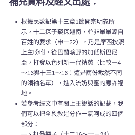
補充資料及經文出處：
根據民數記第十三章1節開宗明義所
示，十二探子窺探迦南，並非單單源自
百姓的要求（申一22），乃是摩西按照
上主吩咐，從巴蘭曠野的加低斯巴尼
亞，打發以色列新一代精英（比較一4
～16與十三1～16：這是兩份截然不同
的領袖名單），進入流奶與蜜的應許福
地。
若參考經文中有關上主說話的記載，我
們可以把全段敘述分作一氣呵成的四個
部分：
一、打發探子（十二16～十三24）