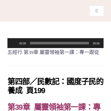
Skip
to
Toggle
content
Navigati
主頁
關於我
音
00:00
00:00
訊
五經行 第39章 屬靈領袖第一課：專一跟從
奉獻支
播
放
課程報
器
第四部／民數記：國度子民的
Search
養成 頁199
for:
第39章 屬靈領袖第一課：專