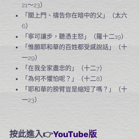
21～23）
「關上門、禱告你在暗中的父」（太六
6）
「寧可讓步，聽憑主怒」（羅十二19）
「惟願耶和華的百姓都受感說話」（十
一29）
「在我全家盡忠的」（十二7）
「為何不懼怕呢？」（十二8）
「耶和華的膀臂豈是縮短了嗎？」（十
一23）
按此進入👉
YouTube版