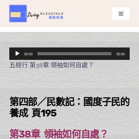
Skip
to
Toggle
content
Navigati
主頁
關於我們
音
00:00
00:00
訊
五經行 第38章 領袖如何自處？
奉獻支持
播
放
課程報名
器
第四部／民數記：國度子民的
Search
養成 頁195
for:
第38章 領袖如何自處？