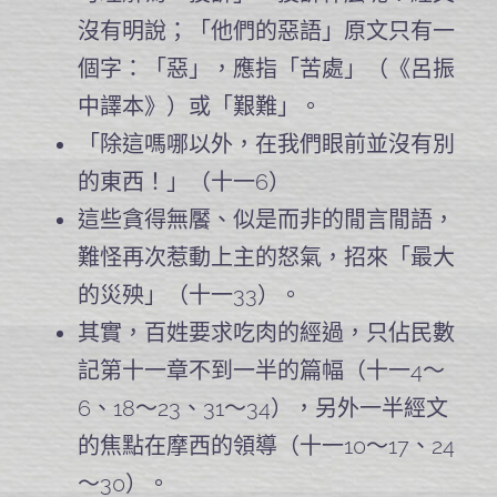
沒有明說；「他們的惡語」原文只有一
個字：「惡」，應指「苦處」（《呂振
中譯本》）或「艱難」。
「除這嗎哪以外，在我們眼前並沒有別
的東西！」（十一6）
這些貪得無饜、似是而非的閒言閒語，
難怪再次惹動上主的怒氣，招來「最大
的災殃」（十一33）。
其實，百姓要求吃肉的經過，只佔民數
記第十一章不到一半的篇幅（十一4～
6、18～23、31～34），另外一半經文
的焦點在摩西的領導（十一10～17、24
～30）。