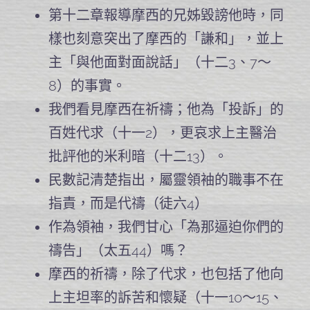
第十二章報導摩西的兄姊毀謗他時，同
樣也刻意突出了摩西的「謙和」，並上
主「與他面對面說話」（十二3、7～
8）的事實。
我們看見摩西在祈禱；他為「投訴」的
百姓代求（十一2），更哀求上主醫治
批評他的米利暗（十二13）。
民數記清楚指出，屬靈領袖的職事不在
指責，而是代禱（徒六4）
作為領袖，我們甘心「為那逼迫你們的
禱告」（太五44）嗎？
摩西的祈禱，除了代求，也包括了他向
上主坦率的訴苦和懷疑（十一10～15、