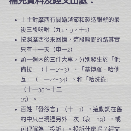
補充資料及經文出處：
上主對摩西有關逾越節和製造銀號的最
後三段吩咐（九1、9，十1）
按照摩西後來回憶，這段曠野的路其實
只有十一天（申一2）
頭一週內的三件大事，分別發生於「他
備拉」（十一1～3）、「基博羅．哈他
瓦」（十一4～34）、和「哈洗錄」
（十一35～十二
15）。
百姓「發怨言」（十一1），這動詞在舊
約中只出現過另外一次（哀三39），或
可理解為「投訴」。投訴什麼呢？經文