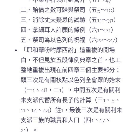
一、不潔淨者須出到營外（五1～4）
二、賠償之數可歸與祭司（五5～10）
三、消除丈夫疑忌的試驗（五11～31）
四、拿細耳人許願的條例（六1～21）
五、祭司為以色列的祝福（六22～27）
「耶和華吩咐摩西說」這重複的開場
白，不但見於五段律例典章之首，也工
整地重複出現在前四章三個主要部分：
頭三次是有關核點以色列全會眾的始末
（一1、48，二1），中間五次是有關利
未支派代替所有長子的計算（三1、5、
11、14、44）註1，最後三次是有關利未
支派三族的職責和人口（四1、17、
21）。