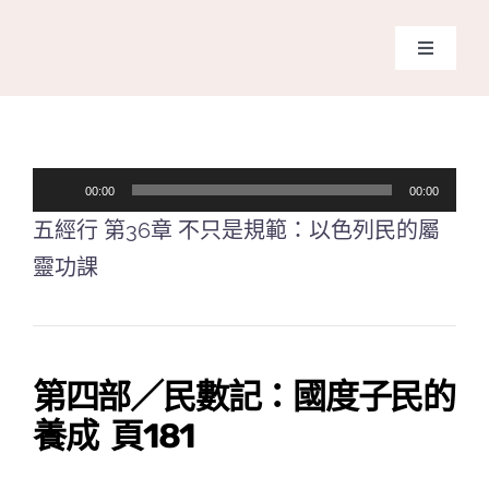
Skip
to
Toggle
content
Navigati
主頁
關於我
音
00:00
00:00
訊
五經行 第36章 不只是規範：以色列民的屬
奉獻支
播
靈功課
放
課程報
器
Search
第四部／民數記：國度子民的
for:
養成 頁181