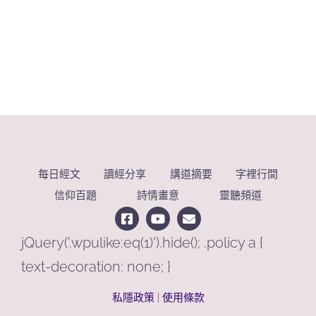
每日經文
讀經分享
講道摘要
字裡行間
信仰百題
詩情畫意
靈聽頻道
jQuery('.wpulike:eq(1)').hide(); .policy a {
text-decoration: none; }
私隱政策
|
使用條款