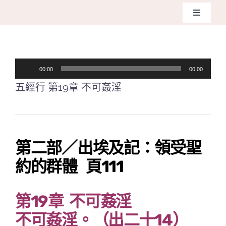
Skip
Toggle
to
Navigati
主頁
content
音
00:00
00:00
關於我
訊
五經行 第19章 不可姦淫
播
奉獻支
放
器
課程報
第二部／出埃及記：領受聖
約的群體 頁111
Search
for:
第19章 不可姦淫
不可姦淫。（出二十14）