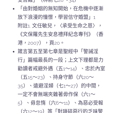
受苦難」（林前七28～34）
「由對婚姻的無知開始，在危機中逐漸
放下浪漫的憧憬，學習信守婚盟」1
附註1. 文任敏兒，〈承受生命之恩〉，
《文保羅先生安息禮拜紀念專刊》（香
港，2007），頁20。
箴言第五至第七章是聖經中「警誡淫
行」篇幅最長的一段；上文下理都是力
勸讀者戒避外遇（五1～14）、忠於內室
（五15～23）、持身守節（六20～
35）、遠避淫婦（七1～27）的中間，
一定不會無端夾雜著毋作保（六1～
5）、毋怠惰（六6～11）、為惡必受報
（六12～19）等「對瑣碎惡行的乏味警