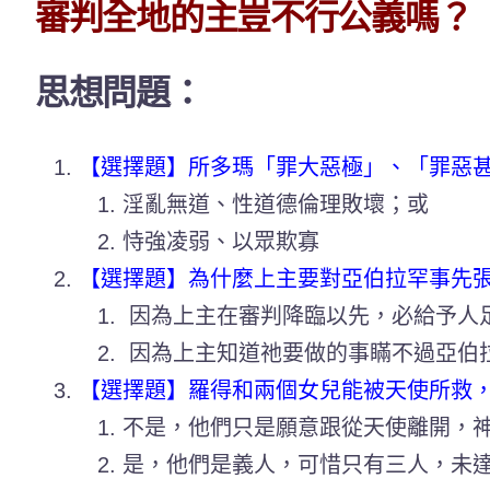
審判全地的主豈不行公義嗎？（
思想問題：
【選擇題】所多瑪「罪大惡極」、「罪惡
淫亂無道、性道德倫理敗壞；或
恃強凌弱、以眾欺寡
【選擇題】
為什麼上主要對亞伯拉罕事先
因為上主在審判降臨以先，必給予人
因為上主知道祂要做的事瞞不過亞伯
【選擇題】羅得和兩個女兒能被天使所救
不是，他們只是願意跟從天使離開，
是，他們是義人，可惜只有三人，未