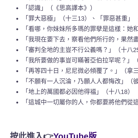
「認識」（《思高譯本》）
「罪大惡極」（十三13）、「罪惡甚重」（
「看哪，你妹妹所多瑪的罪孽是這樣：她和
「我現在要下去，察看他們所行的，果然盡
「審判全地的主豈不行公義嗎？」（十八2
「我所要做的事豈可瞞著亞伯拉罕呢？」（
「再等四十日，尼尼微必傾覆了。」（拿三
「不願有一人沉淪，乃願人人都悔改」（彼
「地上的萬國都必因他得福」（十八18）
「這城中一切屬你的人，你都要將他們從這
按此進入👉
YouTube版