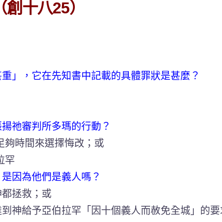
創十八25）
甚重」，它在先知書中記載的具體罪狀是甚麼？
張揚祂審判所多瑪的行動？
足夠時間來選擇悔改；或
拉罕
，是因為他們是義人嗎？
神都拯救；或
達到神給予亞伯拉罕「因十個義人而赦免全城」的要