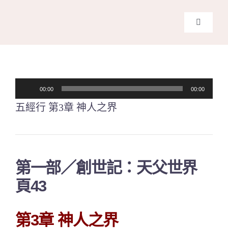
Skip
to
Toggle
content
Navigati
主頁
關於我
音
00:00
00:00
訊
五經行 第3章 神人之界
奉獻支
播
放
課程報
器
第一部／創世記：天父世界
Search
頁43
for:
第3章
神人之界