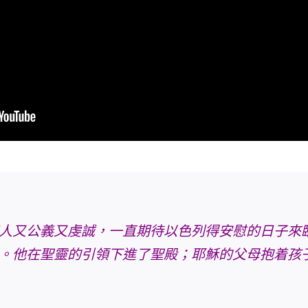
人又公義又虔誠，一直期待以色列得安慰的日子來
。他在聖靈的引領下進了聖殿；耶穌的父母抱着孩