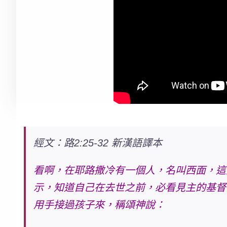
經文：路2:25-32 新漢語譯本
看啊，在耶路撒冷有一個人，名叫西面，這
示，知道自己在去世之前，必看見主的基督
用手接過孩子來，稱頌神說：