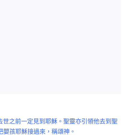
去世之前一定見到耶穌
。聖靈亦引領他去到聖
把嬰孩耶穌接過來，稱頌神。